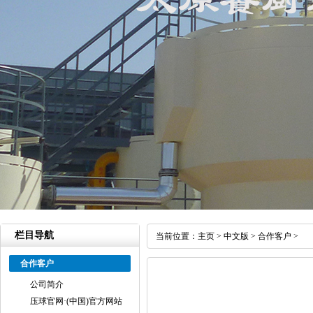
栏目导航
当前位置：
主页
>
中文版
>
合作客户
>
合作客户
公司简介
压球官网·(中国)官方网站