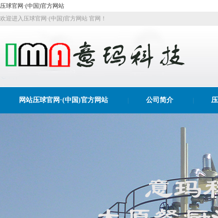
压球官网·(中国)官方网站
欢迎进入压球官网·(中国)官方网站 官网！
网站压球官网·(中国)官方网站
公司简介
压
|
|
网·(中国)官方网站
技术支持
|