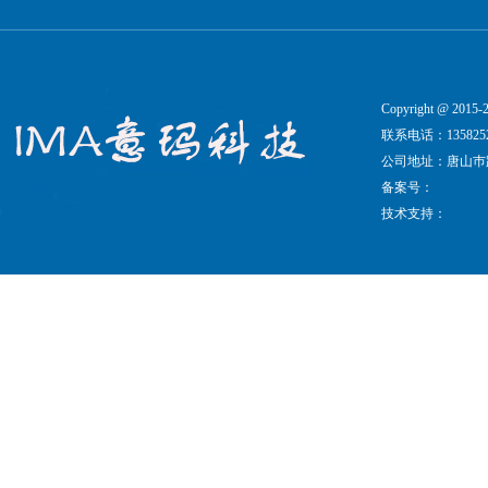
Copyright @ 201
联系电话：135825
公司地址：唐山巿
备案号：
技术支持：