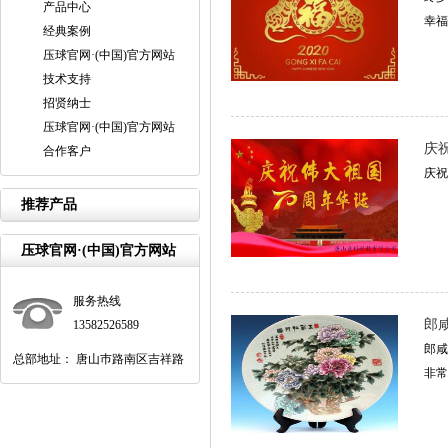
产品中心
幸福
经典案例
压球官网·(中国)官方网站
技术支持
招贤纳士
压球官网·(中国)官方网站
庆
合作客户
庆祝
推荐产品
压球官网·(中国)官方网站
服务热线
郎
13582526589
郎咸
总部地址： 唐山巿路南区吉祥路
非常