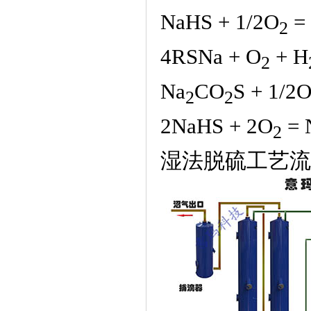
NaHS + 1/2O
= 
2
4RSNa + O
+ H
2
Na
CO
S + 1/2
2
2
2NaHS + 2O
= 
2
湿法脱硫工艺流