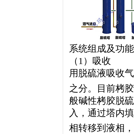
系统组成及功能
（1）吸收
用脱硫液吸收气
之分。目前栲胶
般碱性栲胶脱硫
入，通过塔内填
相转移到液相，