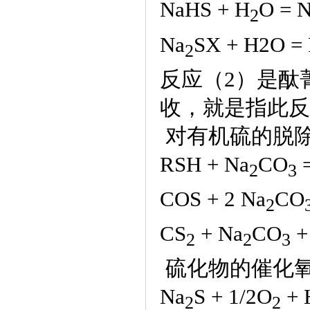
NaHS + H
O = 
2
Na
SX + H2O =
2
反应（2）是酞
收，就是指此反
对有机硫的脱
RSH + Na
CO
=
2
3
COS + 2 Na
CO
2
CS
+ Na
CO
+
2
2
3
硫化物的催化
Na
S + 1/2O
+ 
2
2