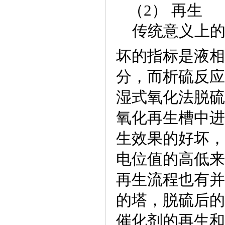
（2） 再生
传统意义上的
坏的指标是液相
分，而析硫反应
湿式氧化法脱硫
氧化再生槽中进
生效果的好坏，
电位值的高低来
再生流程也有并
的塔，脱硫后的
催化剂的再生和