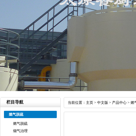
栏目导航
当前位置：
主页
>
中文版
>
产品中心
>
燃
燃气脱硫
燃气脱硫
烟气治理